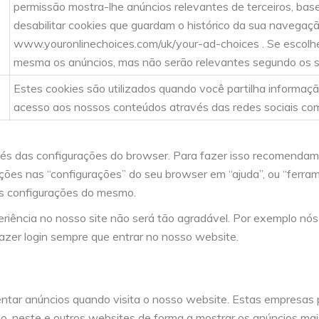
permissão mostra-lhe anúncios relevantes de terceiros, bas
desabilitar cookies que guardam o histórico da sua navegação
www.youronlinechoices.com/uk/your-ad-choices . Se escolhe
mesma os anúncios, mas não serão relevantes segundo os s
Estes cookies são utilizados quando você partilha informaç
acesso aos nossos conteúdos através das redes sociais com
avés das configurações do browser. Para fazer isso recomendam
ões nas “configurações” do seu browser em “ajuda”, ou “ferra
as configurações do mesmo.
periência no nosso site não será tão agradável. Por exemplo n
fazer login sempre que entrar no nosso website.
entar anúncios quando visita o nosso website. Estas empresas 
cado, neste e outros websites de forma a mostrar os anúncios m