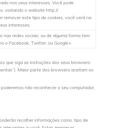
eado nos seus interesses. Você pode
, visitando o website http://
r remover este tipo de cookies, você verá na
eus interesses.
ão nas redes sociais, ou de alguma forma tem
o o Facebook, Twitter, ou Google+.
os que siga as instruções dos seus browsers
mentas”). Maior parte dos browsers aceitam os
ós poderemos não reconhecer o seu computador,
poderão recolher informações como, tipo de
ais relevantes a você. Estas empresas