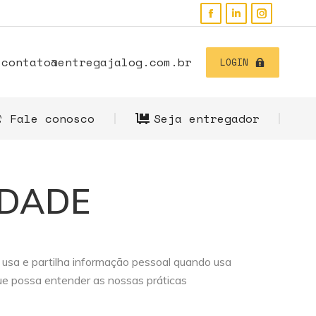
tre-se
Fale conosco
Seja entregador
contato@entregajalog.com.br
LOGIN
Fale conosco
Seja entregador
IDADE
e, usa e partilha informação pessoal quando usa
que possa entender as nossas práticas