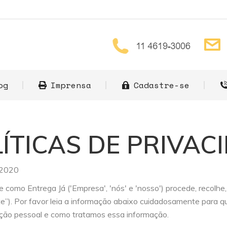
ome
Quem somos
Blog
Imprensa
Cadas
og
Imprensa
Cadastre-se
OLÍTICAS DE PRIVAC
2020
eve como Entrega Já ('Empresa', 'nós' e 'nosso') procede, recolh
ite”). Por favor leia a informação abaixo cuidadosamente para 
ção pessoal e como tratamos essa informação.